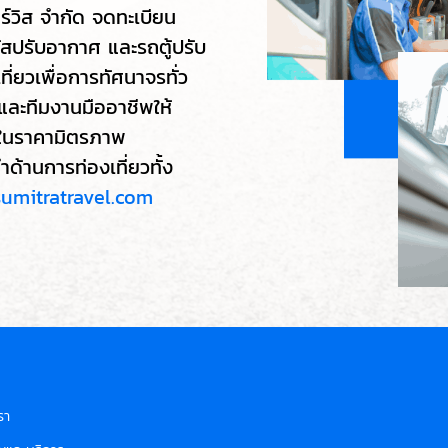
วิส จำกัด จดทะเบียน
ัสปรับอากาศ และรถตู้ปรับ
่ยวเพื่อการทัศนาจรทั่ว
และทีมงานมืออาชีพให้
ัย ในราคามิตรภาพ
านการท่องเที่ยวทั้ง
umitratravel.com
รา